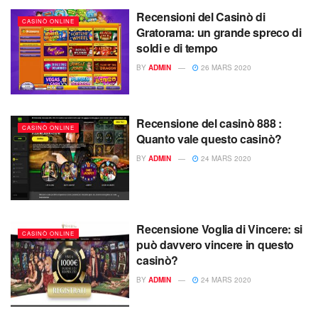
Recensioni del Casinò di
CASINÒ ONLINE
Gratorama: un grande spreco di
soldi e di tempo
BY
ADMIN
26 MARS 2020
Recensione del casinò 888 :
CASINÒ ONLINE
Quanto vale questo casinò?
BY
ADMIN
24 MARS 2020
Recensione Voglia di Vincere: si
CASINÒ ONLINE
può davvero vincere in questo
casinò?
BY
ADMIN
24 MARS 2020