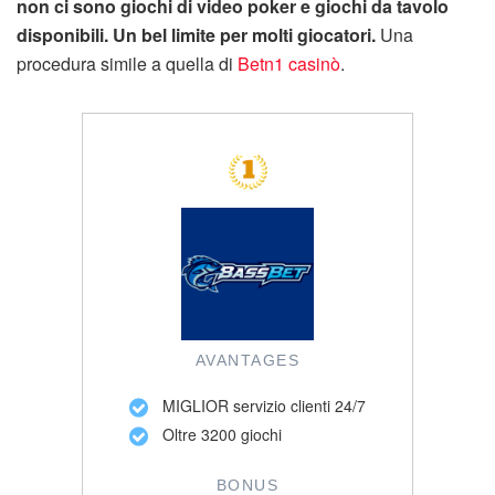
non ci sono giochi di video poker e giochi da tavolo
disponibili. Un bel limite per molti giocatori.
Una
procedura simile a quella di
Betn1 casinò
.
MIGLIOR servizio clienti 24/7
Oltre 3200 giochi