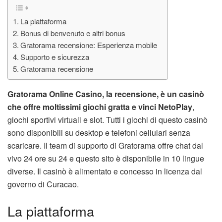
La piattaforma
Bonus di benvenuto e altri bonus
Gratorama recensione: Esperienza mobile
Supporto e sicurezza
Gratorama recensione
Gratorama Online Casino, la recensione, è un casinò
che offre moltissimi giochi gratta e vinci NetoPlay
,
giochi sportivi virtuali e slot. Tutti i giochi di questo casinò
sono disponibili su desktop e telefoni cellulari senza
scaricare. Il team di supporto di Gratorama offre chat dal
vivo 24 ore su 24 e questo sito è disponibile in 10 lingue
diverse. Il casinò è alimentato e concesso in licenza dal
governo di Curacao.
La piattaforma