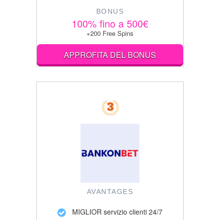
100% fino a 500€
+200 Free Spins
APPROFITA
DEL BONUS
MIGLIOR servizio clienti 24/7