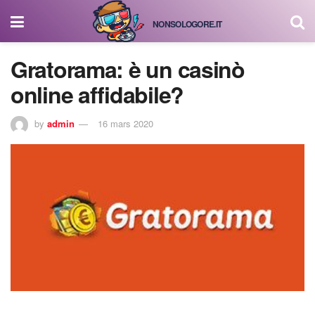
Gratorama: è un casinò
online affidabile?
by
admin
16 mars 2020