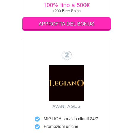
100% fino a 500€
+200 Free Spins
APPROFITA
DEL BONUS
MIGLIOR servizio clienti 24/7
Promozioni uniche