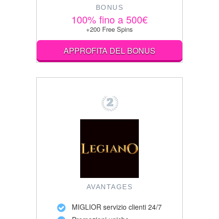
100% fino a 500€
+200 Free Spins
APPROFITA
DEL BONUS
MIGLIOR servizio clienti 24/7