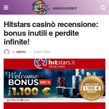
Hitstars casinò recensione:
bonus inutili e perdite
infinite!
by
admin
2 avril 2020