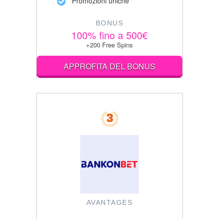
Promozioni uniche
100% fino a 500€
+200 Free Spins
APPROFITA
DEL BONUS