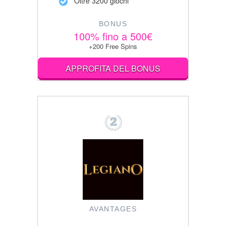
Oltre 3200 giochi
100% fino a 500€
+200 Free Spins
APPROFITA
DEL BONUS