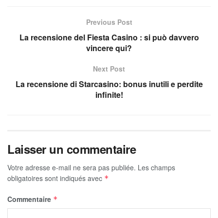
Previous Post
La recensione del Fiesta Casino : si può davvero
vincere qui?
Next Post
La recensione di Starcasino: bonus inutili e perdite
infinite!
Laisser un commentaire
Votre adresse e-mail ne sera pas publiée.
Les champs
obligatoires sont indiqués avec
*
Commentaire
*