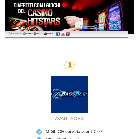
MIGLIOR servizio clienti 24/7