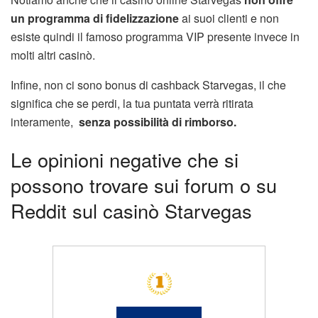
un programma di fidelizzazione
ai suoi clienti e non
esiste quindi il famoso programma VIP presente invece in
molti altri casinò.
Infine, non ci sono bonus di cashback Starvegas, il che
significa che se perdi, la tua puntata verrà ritirata
interamente,
senza possibilità di rimborso.
Le opinioni negative che si
possono trovare sui forum o su
Reddit sul casinò Starvegas