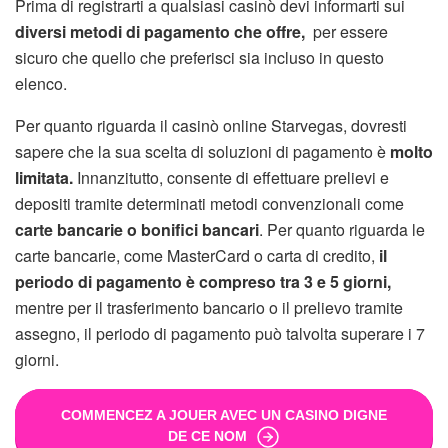
Prima di registrarti a qualsiasi casinò devi informarti sui
diversi metodi di pagamento che offre,
per essere
sicuro che quello che preferisci sia incluso in questo
elenco.
Per quanto riguarda il casinò online Starvegas, dovresti
sapere che la sua scelta di soluzioni di pagamento è
molto
limitata.
Innanzitutto, consente di effettuare prelievi e
depositi tramite determinati metodi convenzionali come
carte bancarie o bonifici bancari
. Per quanto riguarda le
carte bancarie, come MasterCard o carta di credito,
il
periodo di pagamento è compreso tra 3 e 5 giorni,
mentre per il trasferimento bancario o il prelievo tramite
assegno, il periodo di pagamento può talvolta superare i 7
giorni.
COMMENCEZ A JOUER AVEC UN CASINO DIGNE
DE CE NOM