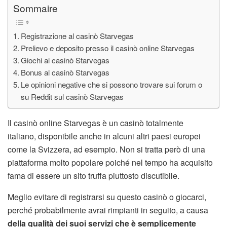
Sommaire
Registrazione al casinò Starvegas
Prelievo e deposito presso il casinò online Starvegas
Giochi al casinò Starvegas
Bonus al casinò Starvegas
Le opinioni negative che si possono trovare sui forum o
su Reddit sul casinò Starvegas
Il casinò online Starvegas è un casinò totalmente
italiano, disponibile anche in alcuni altri paesi europei
come la Svizzera, ad esempio. Non si tratta però di una
piattaforma molto popolare poiché nel tempo ha acquisito
fama di essere un sito truffa piuttosto discutibile.
Meglio evitare di registrarsi su questo casinò o giocarci,
perché probabilmente avrai rimpianti in seguito, a causa
della qualità dei suoi servizi che è semplicemente