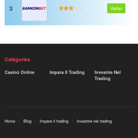
3
Visiter
Catégories
Casinò Online
Impara Il Trading
Investire Nel
Trading
Home
Blog
Impara il trading
Investire nel trading