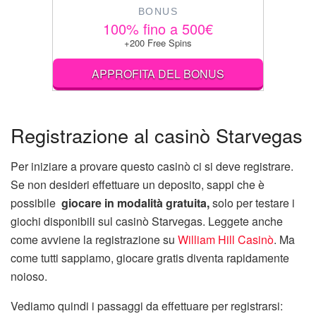
100% fino a 500€
+200 Free Spins
APPROFITA
DEL BONUS
Registrazione al casinò Starvegas
Per iniziare a provare questo casinò ci si deve registrare.
Se non desideri effettuare un deposito, sappi che è
possibile
giocare in modalità gratuita,
solo per testare i
giochi disponibili sul casinò Starvegas. Leggete anche
come avviene la registrazione su
William Hill Casinò
. Ma
come tutti sappiamo, giocare gratis diventa rapidamente
noioso.
Vediamo quindi i passaggi da effettuare per registrarsi: