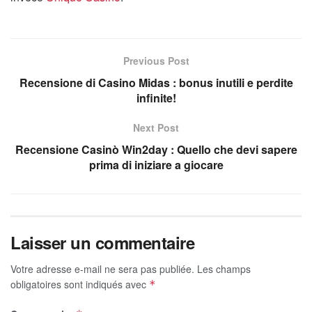
Previous Post
Recensione di Casino Midas : bonus inutili e perdite
infinite!
Next Post
Recensione Casinò Win2day : Quello che devi sapere
prima di iniziare a giocare
Laisser un commentaire
Votre adresse e-mail ne sera pas publiée.
Les champs
obligatoires sont indiqués avec
*