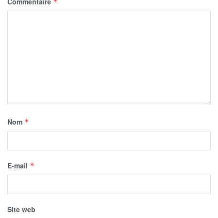
Commentaire
*
Nom
*
E-mail
*
Site web