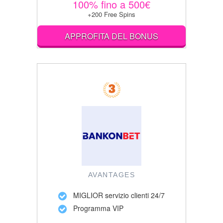
100% fino a 500€
+200 Free Spins
APPROFITA
DEL BONUS
MIGLIOR servizio clienti 24/7
Programma VIP