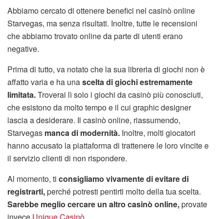
Abbiamo cercato di ottenere benefici nel casinò online
Starvegas, ma senza risultati. Inoltre, tutte le recensioni
che abbiamo trovato online da parte di utenti erano
negative.
Prima di tutto, va notato che la sua libreria di giochi non è
affatto varia e ha una
scelta di giochi estremamente
limitata.
Troverai lì solo i giochi da casinò più conosciuti,
che esistono da molto tempo e il cui graphic designer
lascia a desiderare. Il casinò online, riassumendo,
Starvegas
manca di modernità.
Inoltre, molti giocatori
hanno accusato la piattaforma di trattenere le loro vincite e
il servizio clienti di non rispondere.
Al momento, ti
consigliamo vivamente di evitare di
registrarti,
perché potresti pentirti molto della tua scelta.
Sarebbe meglio cercare un altro casinò online,
provate
invece
Unique Casinò
.