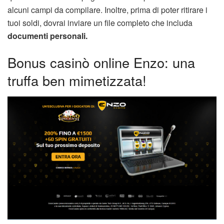
alcuni campi da compilare. Inoltre, prima di poter ritirare i
tuoi soldi, dovrai inviare un file completo che includa
documenti personali.
Bonus casinò online Enzo: una
truffa ben mimetizzata!