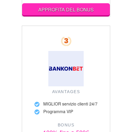
APPROFITA
DEL BONUS
MIGLIOR servizio clienti 24/7
Programma VIP