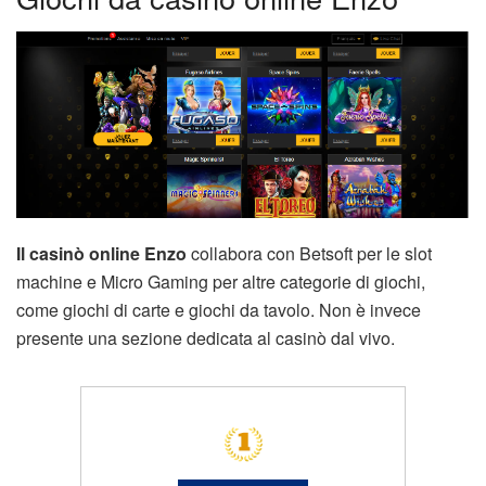
Il casinò online Enzo
collabora con Betsoft per le slot
machine e Micro Gaming per altre categorie di giochi,
come giochi di carte e giochi da tavolo. Non è invece
presente una sezione dedicata al casinò dal vivo.