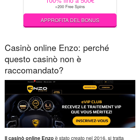
100% fino a 500€
+200 Free Spins
APPROFITA
DEL BONUS
Casinò online Enzo: perché
questo casinò non è
raccomandato?
Il casinò online Enzo
è stato creato nel 2016, si tratta