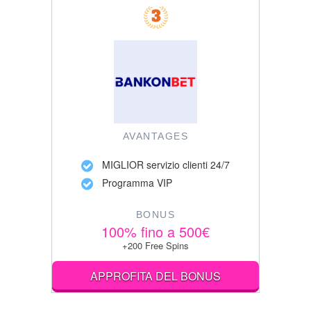
MIGLIOR servizio clienti 24/7
Programma VIP
100% fino a 500€
+200 Free Spins
APPROFITA
DEL BONUS