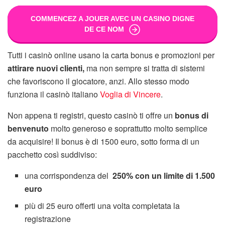
COMMENCEZ A JOUER AVEC UN CASINO DIGNE
DE CE NOM
Tutti i casinò online usano la carta bonus e promozioni per
attirare nuovi clienti,
ma non sempre si tratta di sistemi
che favoriscono il giocatore, anzi. Allo stesso modo
funziona il casinò italiano
Voglia di Vincere
.
Non appena ti registri, questo casinò ti offre un
bonus di
benvenuto
molto generoso e soprattutto molto semplice
da acquisire! Il bonus è di 1500 euro, sotto forma di un
pacchetto così suddiviso:
una corrispondenza del
250% con un limite di 1.500
euro
più di 25 euro offerti una volta completata la
registrazione