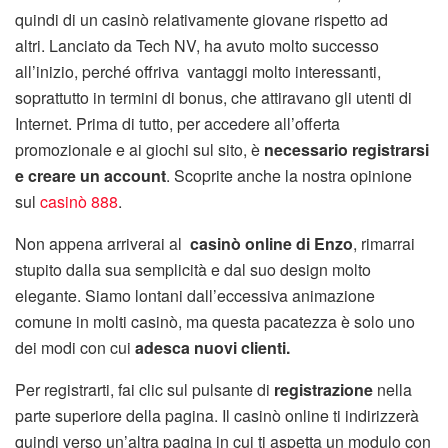
quindi di un casinò relativamente giovane rispetto ad
altri. Lanciato da Tech NV, ha avuto molto successo
all’inizio, perché offriva vantaggi molto interessanti,
soprattutto in termini di bonus, che attiravano gli utenti di
Internet. Prima di tutto, per accedere all’offerta
promozionale e ai giochi sul sito, è
necessario registrarsi
e creare un account
. Scoprite anche la nostra opinione
sul
casinò 888
.
Non appena arriverai al
casinò online di Enzo
, rimarrai
stupito dalla sua semplicità e dal suo design molto
elegante. Siamo lontani dall’eccessiva animazione
comune in molti casinò, ma questa pacatezza è solo uno
dei modi con cui
adesca nuovi clienti.
Per registrarti, fai clic sul pulsante di
registrazione
nella
parte superiore della pagina. Il casinò online ti indirizzerà
quindi verso un’altra pagina in cui ti aspetta un modulo con