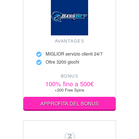
MIGLIOR servizio clienti 24/7
Oltre 3200 giochi
100% fino a 500€
+200 Free Spins
APPROFITA
DEL BONUS