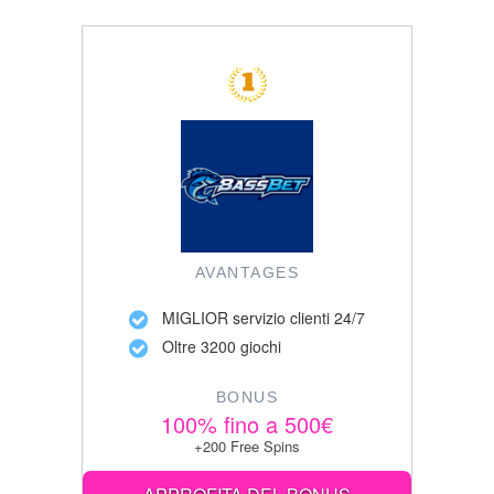
MIGLIOR servizio clienti 24/7
Oltre 3200 giochi
100% fino a 500€
+200 Free Spins