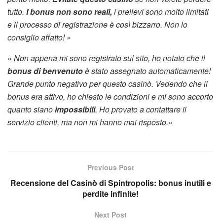
tutto.
I bonus non sono reali,
i prelievi sono molto limitati
e il processo di registrazione è così bizzarro. Non lo
consiglio affatto! »
«
Non appena mi sono registrato sul sito, ho notato che il
bonus di benvenuto
è stato assegnato automaticamente!
Grande punto negativo per questo casinò. Vedendo che il
bonus era attivo, ho chiesto le condizioni e mi sono accorto
quanto siano
impossibili
. Ho provato a contattare il
servizio clienti, ma non mi hanno mai risposto.
«
Previous Post
Recensione del Casinò di Spintropolis: bonus inutili e
perdite infinite!
Next Post